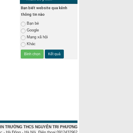
Bạn biết website qua kênh
thông tin nào
Bạn bè
Google
Mạng xã hội
Khác
IN TRƯỜNG THCS NGUYỄN TRI PHƯƠNG
c - Hà Đông
- Hà Nội. Điện thoại:0912432962