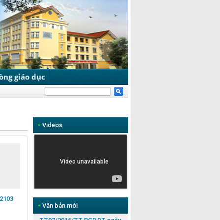
òng giáo dục
•
Videos
 2103
•
Văn bản mới