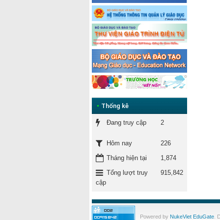
•
Thống kê
Đang truy cập
2
226
Hôm nay
Tháng hiện tại
1,874
Tổng lượt truy
915,842
cập
Powered by
NukeViet EduGate
. 