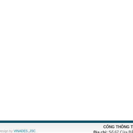
CỔNG THÔNG T
Design by
VINADES.,JSC
.
Địa chỉ:
Số 67 Cửa Bắ