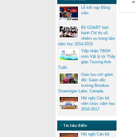
Lễ kết nạp Đảng
viên
Bộ GD&ĐT ban
hành Chỉ thị về
nhiệm vụ trọng tâm
năm học 2014-2015
Tiếp nhận TBDH
môn Vật lý từ Thầy
giáo Trương Anh
Tuấn
Giao lưu với giám
đốc Giám đốc
trường Brookes
Shawnigan Lake, Canada.
Hội nghị Cán bộ
viên chức năm học
2016-2017
•
Tin tiêu điểm
Hội nghị Cán bộ