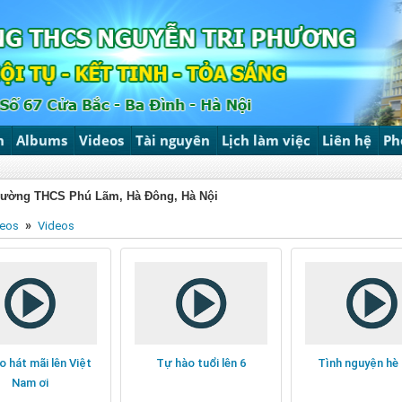
n
Albums
Videos
Tài nguyên
Lịch làm việc
Liên hệ
Ph
trường THCS Phú Lãm, Hà Đông, Hà Nội
»
deos
Videos
o hát mãi lên Việt
Tự hào tuổi lên 6
Tình nguyện hè
Nam ơi