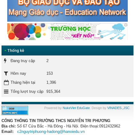
•
Thống kê
Đang truy cập
2
153
Hôm nay
Tháng hiện tại
1,396
Tổng lượt truy cập
915,364
Powered by
NukeViet EduGate
. Design by
VINADES.,JSC
.
CỔNG THÔNG TIN TRƯỜNG THCS NGUYỄN TRI PHƯƠNG
Địa chỉ:
Số 67 Cửa Bắc - Hà Đông
- Hà Nội. Điện thoại:0912432962
Email:
c2nguytriphuong-hadong@hanoiedu.vn