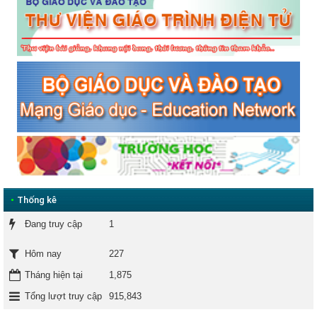
•
Thống kê
Đang truy cập
1
227
Hôm nay
Tháng hiện tại
1,875
Tổng lượt truy cập
915,843