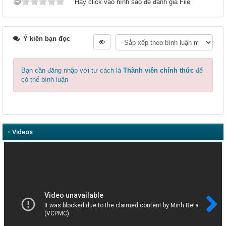
Hãy click vào hình sao để đánh giá File
Ý kiến bạn đọc
Bạn cần đăng nhập với tư cách là
Thành viên chính thức
để
có thể bình luận
•
Videos
Next