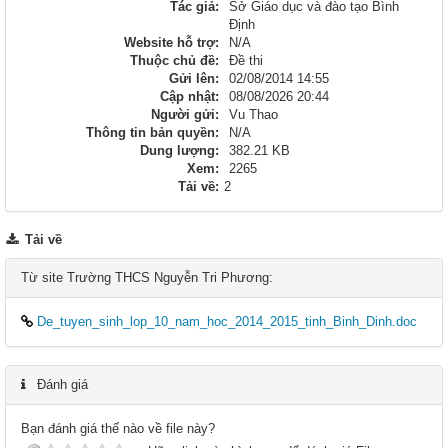
Tác giả:
Sở Giáo dục và đào tạo Bình
Định
Website hỗ trợ:
N/A
Thuộc chủ đề:
Đề thi
Gửi lên:
02/08/2014 14:55
Cập nhật:
08/08/2026 20:44
Người gửi:
Vu Thao
Thông tin bản quyền:
N/A
Dung lượng:
382.21 KB
Xem:
2265
Tải về:
2
Tải về
Từ site Trường THCS Nguyễn Tri Phương:
De_tuyen_sinh_lop_10_nam_hoc_2014_2015_tinh_Binh_Dinh.doc
Đánh giá
Bạn đánh giá thế nào về file này?