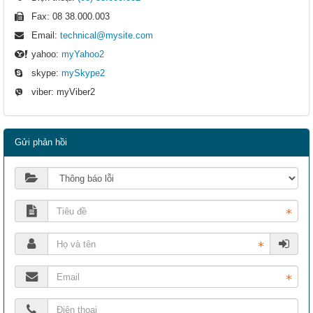
Fax:
08 38.000.003
Email:
technical@mysite.com
yahoo:
myYahoo2
skype:
mySkype2
viber:
myViber2
Gửi phản hồi